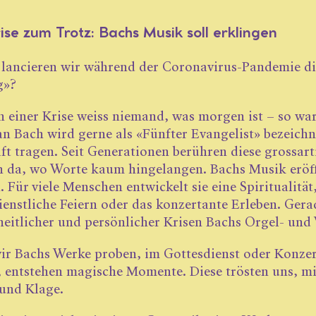
ise zum Trotz: Bachs Musik soll erklingen
ancieren wir während der Coronavirus-Pandemie di
g»?
n einer Krise weiss niemand, was morgen ist – so wa
an Bach wird gerne als «Fünfter Evangelist» bezeichn
ft tragen. Seit Generationen berühren diese grossar
h da, wo Worte kaum ­hingelangen. Bachs Musik eröffn
. Für viele Menschen entwickelt sie eine Spiritualität
ienstliche Feiern oder das kon­zertante Erleben. Gera
eit­licher und persönlicher Krisen Bachs Orgel- und
r Bachs Werke proben, im Gottesdienst oder Konzert
, entstehen magische Momente. Diese trösten uns, mit 
und Klage.