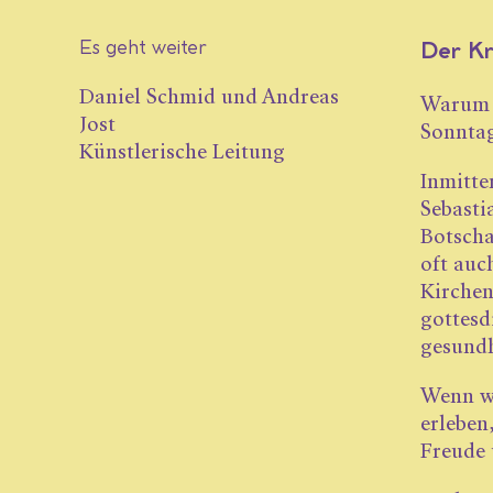
Es geht weiter
Der Kr
Daniel Schmid und Andreas
Warum l
Jost
Sonnta
Künstlerische Leitung
Inmitte
Sebasti
Botscha
oft auc
Kirchen
gottesd
gesundh
Wenn wi
erleben
Freude 