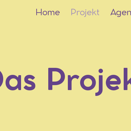
Home
Projekt
Age
as Proje