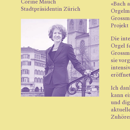
Corine Mauch
«Bach a
Stadtpräsidentin Zürich
Orgelmu
Grossmü
Projekt
Die int
Orgel f
Grossmü
sie vor
intensi
eröffnet
Ich dan
kann ei
und dig
aktuell
Zuhörer