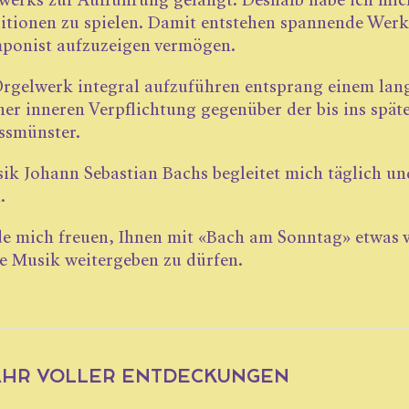
erks zur Aufführung gelangt. Deshalb habe ich mich
tionen zu spielen. Damit entstehen span­nende Wer
ponist aufzuzeigen vermögen.
rgelwerk integral aufzuführen entsprang einem lan
ner inneren Verpflichtung gegenüber der bis ins spät
ssmünster.
ik Johann Sebastian Bachs begleitet mich täglich u
.
e mich freuen, Ihnen mit «Bach am Sonntag» etwas 
se Musik weitergeben zu dürfen.
JAHR VOLLER ENTDECKUNGEN