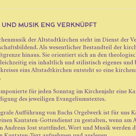
 UND MUSIK ENG VERKNÜPFT
chenmusik der Altstadtkirchen steht im Dienst der V
chaftsbildend. Als wesentlicher Bestandteil der kir
dtgrenze hinaus. Sie orientiert sich an den theologis
gleichzeitig ein inhaltlich und stilistisch eigenes u
kreises eins Altstadt­kirchen entsteht so eine kirche
.
mponierte für jeden Sonntag im Kirchenjahr eine Ka
igung des jeweiligen Evangeliumstextes.
egrale Aufführung von Bachs Orgelwerk ist für uns 
 einen Kantaten-Gottes­dienst zu gestalten, wenn am A
n Andreas Jost stattfindet. Wort und Musik werden dab
n Kantaten-Text aufnehmen und auslegen.