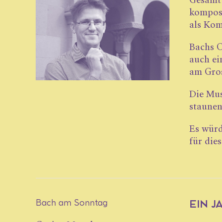
Gesamtw
komposi
als Kom
Bachs O
auch ei
am Gro
Die Mus
staunen
Es würd
für die
Bach am Sonntag
EIN 