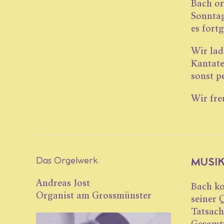
Bach or
Sonntag
es fort
Wir lad
Kantate
sonst p
Wir fre
Das Orgelwerk
MUSI
Andreas Jost
Bach ko
Organist am Grossmünster
seiner 
Tat­sac