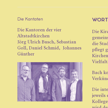
Die Kantaten
WORT
Die Kantoren der vier
Die Kir
Altstadtkirchen
gemeins
Jörg Ulrich Busch, Sebastian
die Sta
Goll, Daniel Schmid, Johannes
pflegt 
­Günther
Kirchen
Vielfalt
Bach ko
Verkünd
Die int
jeweils
Kollege
wird de