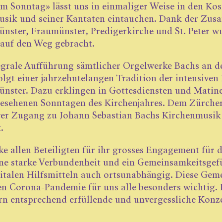
m Sonntag» lässt uns in einmaliger Weise in den Ko
sik und seiner Kantaten eintauchen. Dank der Zusa
nster, Fraumünster, Predigerkirche und St. Peter wu
 auf den Weg gebracht.
egrale Aufführung sämtlicher Orgelwerke Bachs an d
olgt einer jahrzehntelangen Tradition der intensive
nster. Dazu erklingen in Gottes­diensten und Matin
gesehenen Sonntagen des Kirchenjahres. Dem Zürcher 
ver Zugang zu Johann Sebastian Bachs Kirchenmusi
.
ke allen Beteiligten für ihr grosses Engagement für
ne starke Verbundenheit und ein Gemeinsamkeits­gef
italen Hilfsmitteln auch ortsunabhängig. Diese Gemei
en Corona-­Pandemie für uns alle besonders wichtig
n entsprechend erfüllende und unvergessliche Konze